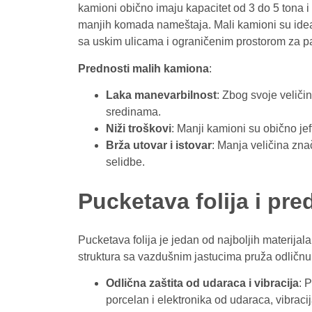
kamioni obično imaju kapacitet od 3 do 5 tona 
manjih komada nameštaja. Mali kamioni su ideal
sa uskim ulicama i ograničenim prostorom za pa
Prednosti malih kamiona
:
Laka manevarbilnost
: Zbog svoje veliči
sredinama.
Niži troškovi
: Manji kamioni su obično jeft
Brža utovar i istovar
: Manja veličina znač
selidbe.
Pucketava folija i pre
Pucketava folija je jedan od najboljih materijala
struktura sa vazdušnim jastucima pruža odličnu 
Odlična zaštita od udaraca i vibracija
: 
porcelan i elektronika od udaraca, vibraci