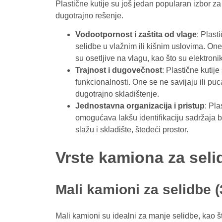
Plastične kutije su još jedan popularan izbor za
dugotrajno rešenje.
Vodootpornost i zaštita od vlage
: Plast
selidbe u vlažnim ili kišnim uslovima. On
su osetljive na vlagu, kao što su elektroni
Trajnost i dugovečnost
: Plastične kutije
funkcionalnosti. One se ne savijaju ili puc
dugotrajno skladištenje.
Jednostavna organizacija i pristup
: Pla
omogućava lakšu identifikaciju sadržaja b
slažu i skladište, štedeći prostor.
Vrste kamiona za selid
Mali kamioni za selidbe (
Mali kamioni su idealni za manje selidbe, kao št