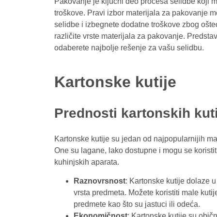
Pakovanje je ključni deo procesa selidbe koji m
troškove. Pravi izbor materijala za pakovanje m
selidbe i izbegnete dodatne troškove zbog ošte
različite vrste materijala za pakovanje. Predst
odaberete najbolje rešenje za vašu selidbu.
Kartonske kutije
Prednosti kartonskih kut
Kartonske kutije su jedan od najpopularnijih ma
One su lagane, lako dostupne i mogu se koristi
kuhinjskih aparata.
Raznovrsnost
: Kartonske kutije dolaze u
vrsta predmeta. Možete koristiti male kuti
predmete kao što su jastuci ili odeća.
Ekonomičnost
: Kartonske kutije su običn