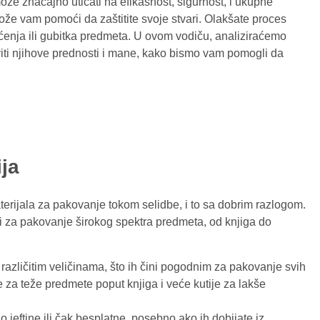
ože značajno uticati na efikasnost, sigurnost, i ukupne
ože vam pomoći da zaštitite svoje stvari. Olakšate proces
ćenja ili gubitka predmeta. U ovom vodiču, analiziraćemo
aviti njihove prednosti i mane, kako bismo vam pomogli da
ija
terijala za pakovanje tokom selidbe, i to sa dobrim razlogom.
ti za pakovanje širokog spektra predmeta, od knjiga do
 različitim veličinama, što ih čini pogodnim za pakovanje svih
je za teže predmete poput knjiga i veće kutije za lakše
o jeftine ili čak besplatne, posebno ako ih dobijate iz