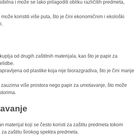
ksibilna i može se lako prilagoditi obliku različitih predmeta,
 može koristiti više puta, što je čini ekonomičnim i ekološki
i.
kuplja od drugih zaštitnih materijala, kao što je papir za
elidbe.
apravljena od plastike koja nije biorazgradiva, što je čini manje
ja zauzima više prostora nego papir za umotavanje, što može
storima.
tavanje
 materijal koji se često koristi za zaštitu predmeta tokom
i za zaštitu širokog spektra predmeta.