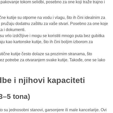
 pakovanje tokom selidbi, posebno za one koji traže trajno i
ične kutije su otporne na vodu i vlagu, što ih čini idealnim za
e pružaju dodatnu zaštitu za vaše stvari. Posebno za one koje
ka i dokumenti.
 su vrlo izdržljive i mogu se koristiti mnogo puta bez gubitka
aju kao kartonske kutije, što ih čini boljim izborom za
stične kutije često dolaze sa prozirnim stranama, što
ez potrebe za otvaranjem svake kutije. Takođe, one se lako
be i njihovi kapaciteti
3–5 tona)
o su jednosobni stanovi, garsonjere ili male kancelarije. Ovi