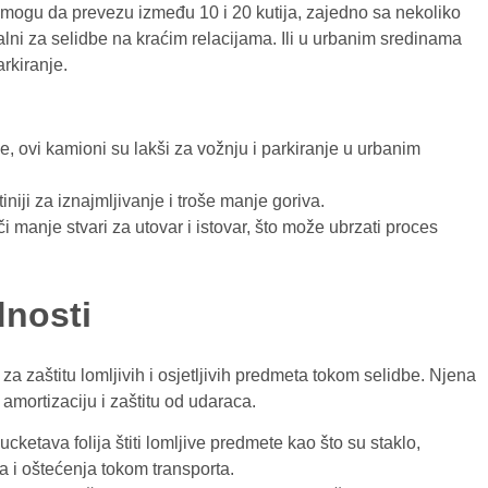
i mogu da prevezu između 10 i 20 kutija, zajedno sa nekoliko
ni za selidbe na kraćim relacijama. Ili u urbanim sredinama
rkiranje.
ne, ovi kamioni su lakši za vožnju i parkiranje u urbanim
iniji za iznajmljivanje i troše manje goriva.
i manje stvari za utovar i istovar, što može ubrzati proces
dnosti
 za zaštitu lomljivih i osjetljivih predmeta tokom selidbe. Njena
amortizaciju i zaštitu od udaraca.
Pucketava folija štiti lomljive predmete kao što su staklo,
ja i oštećenja tokom transporta.