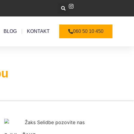
BLOG
KONTAKT
060 50 10 450
bu