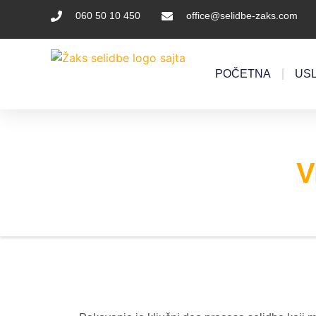
060 50 10 450
office@selidbe-zaks.com
POČETNA
US
V