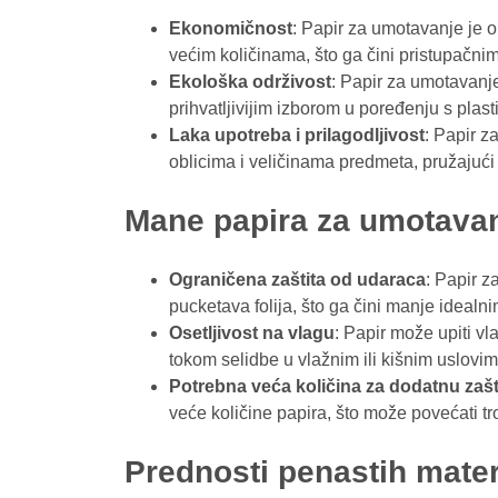
Ekonomičnost
: Papir za umotavanje je ob
većim količinama, što ga čini pristupačn
Ekološka održivost
: Papir za umotavanje 
prihvatljivijim izborom u poređenju s plast
Laka upotreba i prilagodljivost
: Papir z
oblicima i veličinama predmeta, pružajući 
Mane papira za umotava
Ograničena zaštita od udaraca
: Papir z
pucketava folija, što ga čini manje idealn
Osetljivost na vlagu
: Papir može upiti vl
tokom selidbe u vlažnim ili kišnim uslovim
Potrebna veća količina za dodatnu zašt
veće količine papira, što može povećati t
Prednosti penastih mater