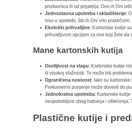
prodavnica ili od prijatelja. Ovo ih čini o
Jednostavna upotreba i skladištenje
: O
nisu u upotrebi, što ih čini vrlo praktičnim.
Ekološki prihvatljive
: Kartonske kutije su
prihvatljivom opcijom za one koji žele da 
Mane kartonskih kutija
Osetljivost na vlagu
: Kartonske kutije ni
ili visokoj vlažnosti. To može biti problem
Ograničena nosivost
: Iako su kartonske
Prekomerno punjenje može dovesti do pucanj
Jednokratna upotreba
: Kartonske kutije
neupotrebljive zbog habanja i oštećenja. T
Plastične kutije i pre