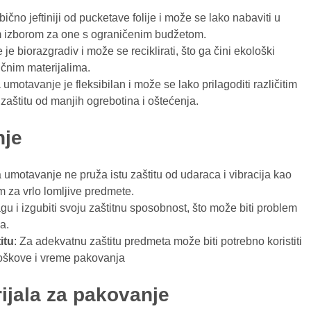
ično jeftiniji od pucketave folije i može se lako nabaviti u
im izborom za one s ograničenim budžetom.
je biorazgradiv i može se reciklirati, što ga čini ekološki
ičnim materijalima.
a umotavanje je fleksibilan i može se lako prilagoditi različitim
zaštitu od manjih ogrebotina i oštećenja.
nje
a umotavanje ne pruža istu zaštitu od udaraca i vibracija kao
im za vrlo lomljive predmete.
agu i izgubiti svoju zaštitnu sposobnost, što može biti problem
a.
itu
: Za adekvatnu zaštitu predmeta može biti potrebno koristiti
roškove i vreme pakovanja
ijala za pakovanje