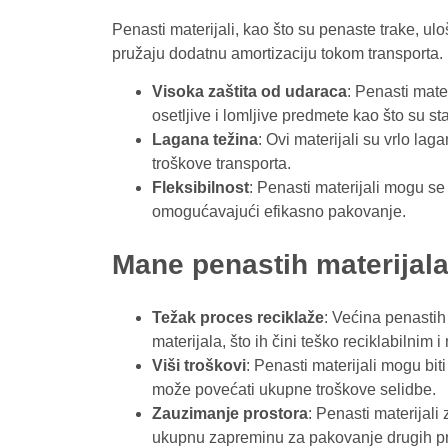
Penasti materijali, kao što su penaste trake, uloš
pružaju dodatnu amortizaciju tokom transporta.
Visoka zaštita od udaraca
: Penasti mate
osetljive i lomljive predmete kao što su st
Lagana težina
: Ovi materijali su vrlo lag
troškove transporta.
Fleksibilnost
: Penasti materijali mogu se 
omogućavajući efikasno pakovanje.
Mane penastih materijal
Težak proces reciklaže
: Većina penastih
materijala, što ih čini teško reciklabilnim i
Viši troškovi
: Penasti materijali mogu bit
može povećati ukupne troškove selidbe.
Zauzimanje prostora
: Penasti materijali
ukupnu zapreminu za pakovanje drugih p