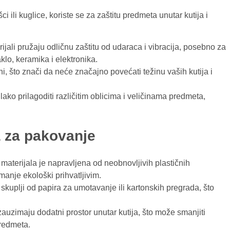
ci ili kuglice, koriste se za zaštitu predmeta unutar kutija i
rijali pružaju odličnu zaštitu od udaraca i vibracija, posebno za
aklo, keramika i elektronika.
ani, što znači da neće značajno povećati težinu vaših kutija i
lako prilagoditi različitim oblicima i veličinama predmeta,
a za pakovanje
 materijala je napravljena od neobnovljivih plastičnih
 manje ekološki prihvatljivim.
i skuplji od papira za umotavanje ili kartonskih pregrada, što
 zauzimaju dodatni prostor unutar kutija, što može smanjiti
redmeta.