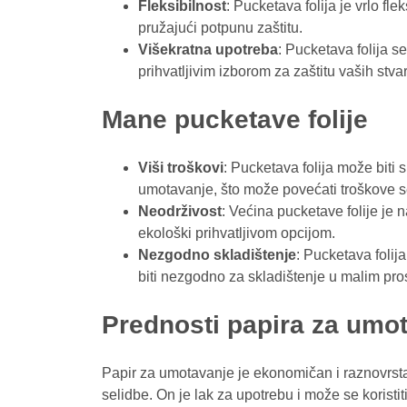
Fleksibilnost
: Pucketava folija je vrlo fle
pružajući potpunu zaštitu.
Višekratna upotreba
: Pucketava folija se
prihvatljivim izborom za zaštitu vaših stvar
Mane pucketave folije
Viši troškovi
: Pucketava folija može biti s
umotavanje, što može povećati troškove s
Neodrživost
: Većina pucketave folije je n
ekološki prihvatljivom opcijom.
Nezgodno skladištenje
: Pucketava foli
biti nezgodno za skladištenje u malim pro
Prednosti papira za umo
Papir za umotavanje je ekonomičan i raznovrstan
selidbe. On je lak za upotrebu i može se koristit