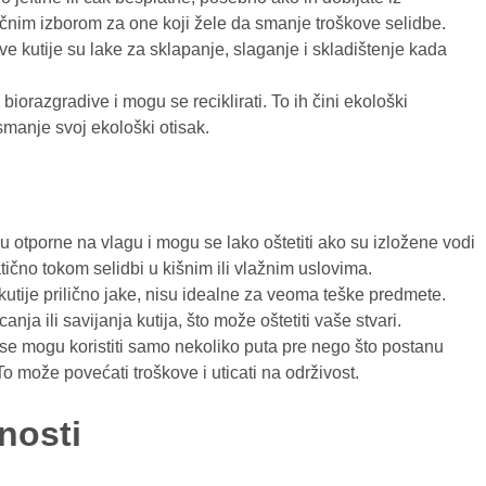
dličnim izborom za one koji žele da smanje troškove selidbe.
ve kutije su lake za sklapanje, slaganje i skladištenje kada
 biorazgradive i mogu se reciklirati. To ih čini ekološki
smanje svoj ekološki otisak.
su otporne na vlagu i mogu se lako oštetiti ako su izložene vodi
atično tokom selidbi u kišnim ili vlažnim uslovima.
 kutije prilično jake, nisu idealne za veoma teške predmete.
a ili savijanja kutija, što može oštetiti vaše stvari.
 se mogu koristiti samo nekoliko puta pre nego što postanu
o može povećati troškove i uticati na održivost.
dnosti