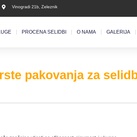
Vinogradi 21b, Zeleznik
LUGE
PROCENA SELIDBI
O NAMA
GALERIJA
rste pakovanja za selid