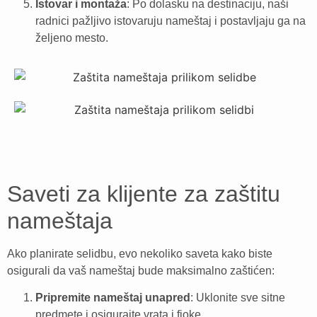
Istovar i montaža
: Po dolasku na destinaciju, naši
radnici pažljivo istovaruju nameštaj i postavljaju ga na
željeno mesto.
Saveti za klijente za zaštitu
nameštaja
Ako planirate selidbu, evo nekoliko saveta kako biste
osigurali da vaš nameštaj bude maksimalno zaštićen:
Pripremite nameštaj unapred
: Uklonite sve sitne
predmete i osigurajte vrata i fioke.