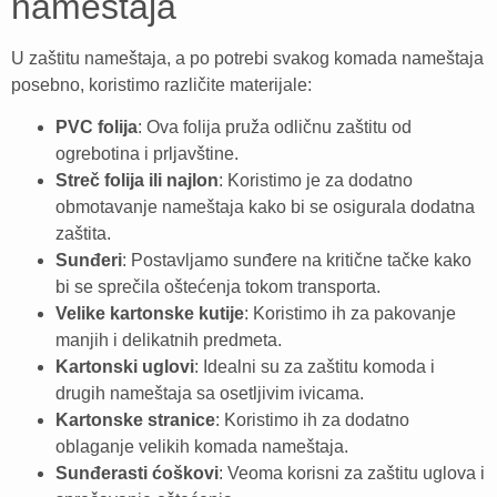
nameštaja
U zaštitu nameštaja, a po potrebi svakog komada nameštaja
posebno, koristimo različite materijale:
PVC folija
: Ova folija pruža odličnu zaštitu od
ogrebotina i prljavštine.
Streč folija ili najlon
: Koristimo je za dodatno
obmotavanje nameštaja kako bi se osigurala dodatna
zaštita.
Sunđeri
: Postavljamo sunđere na kritične tačke kako
bi se sprečila oštećenja tokom transporta.
Velike kartonske kutije
: Koristimo ih za pakovanje
manjih i delikatnih predmeta.
Kartonski uglovi
: Idealni su za zaštitu komoda i
drugih nameštaja sa osetljivim ivicama.
Kartonske stranice
: Koristimo ih za dodatno
oblaganje velikih komada nameštaja.
Sunđerasti ćoškovi
: Veoma korisni za zaštitu uglova i