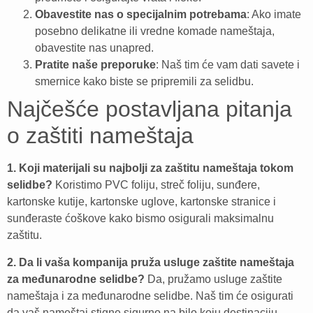
Obavestite nas o specijalnim potrebama
: Ako imate
posebno delikatne ili vredne komade nameštaja,
obavestite nas unapred.
Pratite naše preporuke
: Naš tim će vam dati savete i
smernice kako biste se pripremili za selidbu.
Najčešće postavljana pitanja
o zaštiti nameštaja
1. Koji materijali su najbolji za zaštitu nameštaja tokom
selidbe?
Koristimo PVC foliju, streč foliju, sunđere,
kartonske kutije, kartonske uglove, kartonske stranice i
sunđeraste ćoškove kako bismo osigurali maksimalnu
zaštitu.
2. Da li vaša kompanija pruža usluge zaštite nameštaja
za međunarodne selidbe?
Da, pružamo usluge zaštite
nameštaja i za međunarodne selidbe. Naš tim će osigurati
da vaš nameštaj stigne sigurno na bilo koju destinaciju.