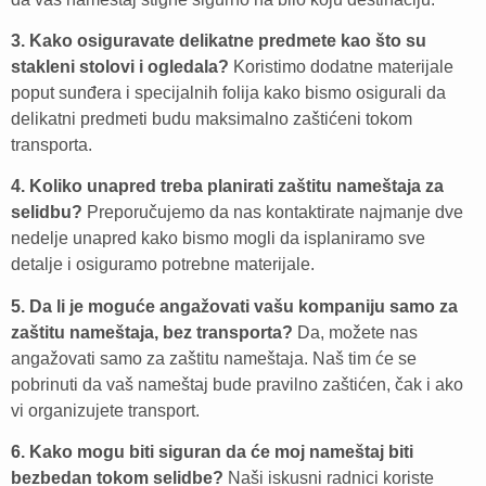
3. Kako osiguravate delikatne predmete kao što su
stakleni stolovi i ogledala?
Koristimo dodatne materijale
poput sunđera i specijalnih folija kako bismo osigurali da
delikatni predmeti budu maksimalno zaštićeni tokom
transporta.
4. Koliko unapred treba planirati zaštitu nameštaja za
selidbu?
Preporučujemo da nas kontaktirate najmanje dve
nedelje unapred kako bismo mogli da isplaniramo sve
detalje i osiguramo potrebne materijale.
5. Da li je moguće angažovati vašu kompaniju samo za
zaštitu nameštaja, bez transporta?
Da, možete nas
angažovati samo za zaštitu nameštaja. Naš tim će se
pobrinuti da vaš nameštaj bude pravilno zaštićen, čak i ako
vi organizujete transport.
6. Kako mogu biti siguran da će moj nameštaj biti
bezbedan tokom selidbe?
Naši iskusni radnici koriste