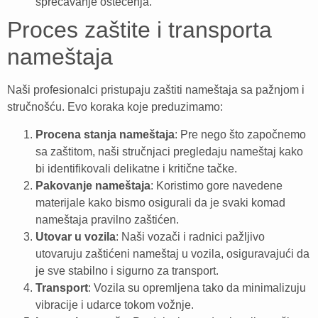
sprečavanje oštećenja.
Proces zaštite i transporta
nameštaja
Naši profesionalci pristupaju zaštiti nameštaja sa pažnjom i
stručnošću. Evo koraka koje preduzimamo:
Procena stanja nameštaja
: Pre nego što započnemo
sa zaštitom, naši stručnjaci pregledaju nameštaj kako
bi identifikovali delikatne i kritične tačke.
Pakovanje nameštaja
: Koristimo gore navedene
materijale kako bismo osigurali da je svaki komad
nameštaja pravilno zaštićen.
Utovar u vozila
: Naši vozači i radnici pažljivo
utovaruju zaštićeni nameštaj u vozila, osiguravajući da
je sve stabilno i sigurno za transport.
Transport
: Vozila su opremljena tako da minimalizuju
vibracije i udarce tokom vožnje.