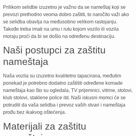
Prilikom selidbe izuzetno je važno da se nameštaj koji se
prevozi prethodno veoma dobro zaštiti, to naročito važi ako
se selidba obavlja na međusobno velikom rastojanju.
Takođe treba imati na umu i rutu kojom vozilo ili vozila
moraju proći da bi se došlo na određenu destinaciju.
Naši postupci za zaštitu
nameštaja
Naša vozila su izuzetno kvalitetno tapacirana, međutim
ponekad je potrebno dodatno zaštititi određene komade
nameštaja kao što su ogledala, TV prijemnici, vitrine, stolovi,
klub stolovi, staklene police itd. Naši iskusni momci će se
potruditi da vaša selidba i prevoz vaših stvari i nameštaja
prođu bez ikakvog oštećenja.
Materijali za zaštitu