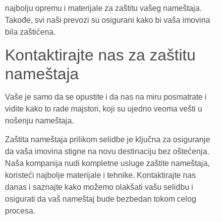
najbolju opremu i materijale za zaštitu vašeg nameštaja.
Takođe, svi naši prevozi su osigurani kako bi vaša imovina
bila zaštićena.
Kontaktirajte nas za zaštitu
nameštaja
Vaše je samo da se opustite i da nas na miru posmatrate i
vidite kako to rade majstori, koji su ujedno veoma vešti u
nošenju nameštaja.
Zaštita nameštaja prilikom selidbe je ključna za osiguranje
da vaša imovina stigne na novu destinaciju bez oštećenja.
Naša kompanija nudi kompletne usluge zaštite nameštaja,
koristeći najbolje materijale i tehnike. Kontaktirajte nas
danas i saznajte kako možemo olakšati vašu selidbu i
osigurati da vaš nameštaj bude bezbedan tokom celog
procesa.