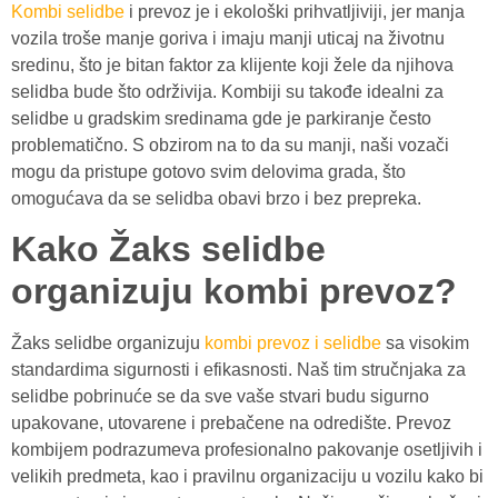
Kombi selidbe
i prevoz je i ekološki prihvatljiviji, jer manja
vozila troše manje goriva i imaju manji uticaj na životnu
sredinu, što je bitan faktor za klijente koji žele da njihova
selidba bude što održivija. Kombiji su takođe idealni za
selidbe u gradskim sredinama gde je parkiranje često
problematično. S obzirom na to da su manji, naši vozači
mogu da pristupe gotovo svim delovima grada, što
omogućava da se selidba obavi brzo i bez prepreka.
Kako Žaks selidbe
organizuju kombi prevoz?
Žaks selidbe organizuju
kombi prevoz i selidbe
sa visokim
standardima sigurnosti i efikasnosti. Naš tim stručnjaka za
selidbe pobrinuće se da sve vaše stvari budu sigurno
upakovane, utovarene i prebačene na odredište. Prevoz
kombijem podrazumeva profesionalno pakovanje osetljivih i
velikih predmeta, kao i pravilnu organizaciju u vozilu kako bi