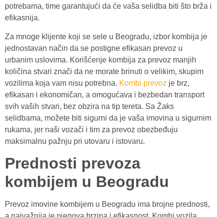
potrebama, time garantujući da će vaša selidba biti što brža i
efikasnija.
Za mnoge klijente koji se sele u Beogradu, izbor kombija je
jednostavan način da se postigne efikasan prevoz u
urbanim uslovima. Korišćenje kombija za prevoz manjih
količina stvari znači da ne morate brinuti o velikim, skupim
vozilima koja vam nisu potrebna.
Kombi prevoz
je brz,
efikasan i ekonomičan, a omogućava i bezbedan transport
svih vaših stvari, bez obzira na tip tereta. Sa Žaks
selidbama, možete biti sigurni da je vaša imovina u sigurnim
rukama, jer naši vozači i tim za prevoz obezbeđuju
maksimalnu pažnju pri utovaru i istovaru.
Prednosti prevoza
kombijem u Beogradu
Prevoz imovine kombijem u Beogradu ima brojne prednosti,
a najvažnija je njegova brzina i efikasnost. Kombi vozila