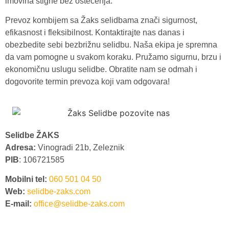
imovina stigne bez oštećenja.
Prevoz kombijem sa Žaks selidbama znači sigurnost,
efikasnost i fleksibilnost. Kontaktirajte nas danas i
obezbedite sebi bezbrižnu selidbu. Naša ekipa je spremna
da vam pomogne u svakom koraku. Pružamo sigurnu, brzu i
ekonomičnu uslugu selidbe. Obratite nam se odmah i
dogovorite termin prevoza koji vam odgovara!
Selidbe ŽAKS
Adresa:
Vinogradi 21b, Zeleznik
PIB
: 106721585
Mobilni tel:
060 501 04 50
Web:
selidbe-zaks.com
E-mail:
office@selidbe-zaks.com