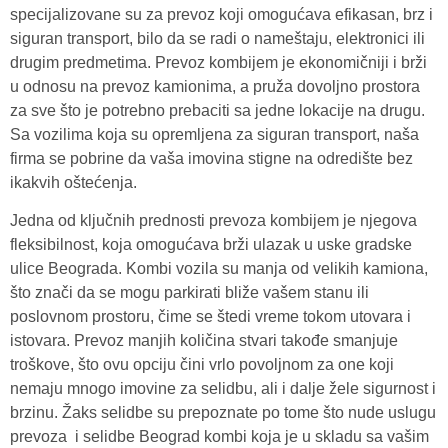
specijalizovane su za prevoz koji omogućava efikasan, brz i
siguran transport, bilo da se radi o nameštaju, elektronici ili
drugim predmetima. Prevoz kombijem je ekonomičniji i brži
u odnosu na prevoz kamionima, a pruža dovoljno prostora
za sve što je potrebno prebaciti sa jedne lokacije na drugu.
Sa vozilima koja su opremljena za siguran transport, naša
firma se pobrine da vaša imovina stigne na odredište bez
ikakvih oštećenja.
Jedna od ključnih prednosti prevoza kombijem je njegova
fleksibilnost, koja omogućava brži ulazak u uske gradske
ulice Beograda. Kombi vozila su manja od velikih kamiona,
što znači da se mogu parkirati bliže vašem stanu ili
poslovnom prostoru, čime se štedi vreme tokom utovara i
istovara. Prevoz manjih količina stvari takođe smanjuje
troškove, što ovu opciju čini vrlo povoljnom za one koji
nemaju mnogo imovine za selidbu, ali i dalje žele sigurnost i
brzinu. Žaks selidbe su prepoznate po tome što nude uslugu
prevoza i selidbe Beograd kombi koja je u skladu sa vašim