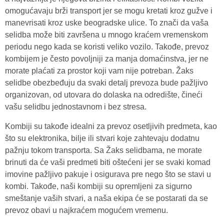
omogućavaju brži transport jer se mogu kretati kroz gužve i
manevrisati kroz uske beogradske ulice. To znači da vaša
selidba može biti završena u mnogo kraćem vremenskom
periodu nego kada se koristi veliko vozilo. Takođe, prevoz
kombijem je često povoljniji za manja domaćinstva, jer ne
morate plaćati za prostor koji vam nije potreban. Žaks
selidbe obezbeđuju da svaki detalj prevoza bude pažljivo
organizovan, od utovara do dolaska na odredište, čineći
vašu selidbu jednostavnom i bez stresa.
Kombiji su takođe idealni za prevoz osetljivih predmeta, kao
što su elektronika, bilje ili stvari koje zahtevaju dodatnu
pažnju tokom transporta. Sa Žaks selidbama, ne morate
brinuti da će vaši predmeti biti oštećeni jer se svaki komad
imovine pažljivo pakuje i osigurava pre nego što se stavi u
kombi. Takođe, naši kombiji su opremljeni za sigurno
smeštanje vaših stvari, a naša ekipa će se postarati da se
prevoz obavi u najkraćem mogućem vremenu.