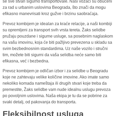
se sve stvari sigurno transportovale. Naši vozači su obučeni
za rad u urbanim uslovima Beograda, što znači da mogu
efikasno manevrisati kroz gužve i brzinu saobraćaja.
Prevoz kombijem je idealan za kraće relacije, a naši kombiji
su opremljeni za transport svih vrsta tereta. Žaks selidbe
pružaju pouzdane i sigurne usluge, sa posebnim naglaskom
na vašu imovinu, koja će biti pažljivo prevezena u skladu sa
svim bezbednosnim standardima. Uz naše vozilo i stručni
tim, možete biti sigurni da vaša selidba neće samo biti
efikasna, već i bezbedna.
Prevoz kombijem je odličan izbor i za selidbe u Beogradu
koje ne zahtevaju velike količine imovine. Ako imate samo
nekoliko komada nameštaja ili drugih stvari koje treba da
premestite, Žaks selidbe vam nude idealnu uslugu prevoza
po povoljnim uslovima. Naša ekipa je tu da se pobrine za
svaki detalj, od pakovanja do transporta.
Fleksibilnost usluga