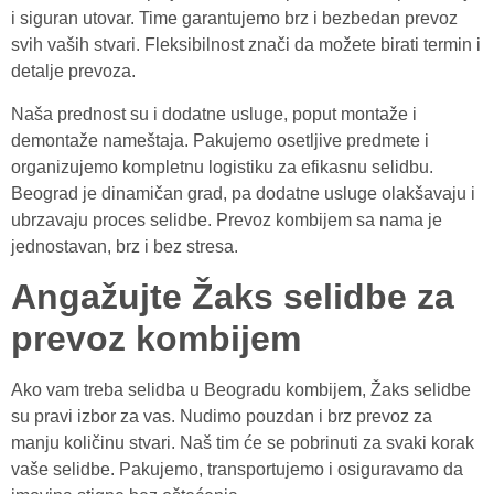
i siguran utovar. Time garantujemo brz i bezbedan prevoz
svih vaših stvari. Fleksibilnost znači da možete birati termin i
detalje prevoza.
Naša prednost su i dodatne usluge, poput montaže i
demontaže nameštaja. Pakujemo osetljive predmete i
organizujemo kompletnu logistiku za efikasnu selidbu.
Beograd je dinamičan grad, pa dodatne usluge olakšavaju i
ubrzavaju proces selidbe. Prevoz kombijem sa nama je
jednostavan, brz i bez stresa.
Angažujte Žaks selidbe za
prevoz kombijem
Ako vam treba selidba u Beogradu kombijem, Žaks selidbe
su pravi izbor za vas. Nudimo pouzdan i brz prevoz za
manju količinu stvari. Naš tim će se pobrinuti za svaki korak
vaše selidbe. Pakujemo, transportujemo i osiguravamo da