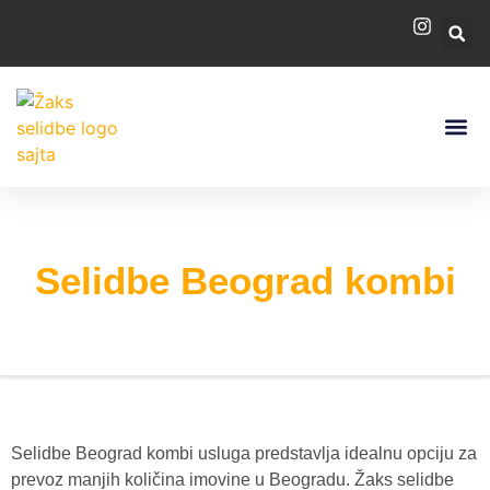
PROCENA S
Selidbe Beograd kombi
Selidbe Beograd kombi usluga predstavlja idealnu opciju za
prevoz manjih količina imovine u Beogradu. Žaks selidbe