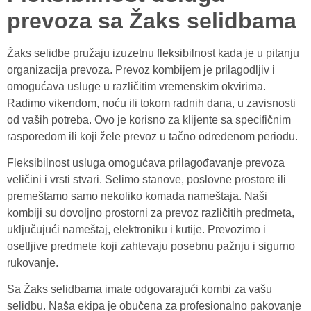
prevoza sa Žaks selidbama
Žaks selidbe pružaju izuzetnu fleksibilnost kada je u pitanju
organizacija prevoza. Prevoz kombijem je prilagodljiv i
omogućava usluge u različitim vremenskim okvirima.
Radimo vikendom, noću ili tokom radnih dana, u zavisnosti
od vaših potreba. Ovo je korisno za klijente sa specifičnim
rasporedom ili koji žele prevoz u tačno određenom periodu.
Fleksibilnost usluga omogućava prilagođavanje prevoza
veličini i vrsti stvari. Selimo stanove, poslovne prostore ili
premeštamo samo nekoliko komada nameštaja. Naši
kombiji su dovoljno prostorni za prevoz različitih predmeta,
uključujući nameštaj, elektroniku i kutije. Prevozimo i
osetljive predmete koji zahtevaju posebnu pažnju i sigurno
rukovanje.
Sa Žaks selidbama imate odgovarajući kombi za vašu
selidbu. Naša ekipa je obučena za profesionalno pakovanje