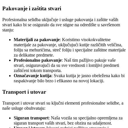
Pakovanje i zaštita stvari
Profesionalna selidba uključuje i usluge pakovanja i zaštite vaših
stvari kako bi se osiguralo da sve stigne na odredište u savršenom
stanju:
Materijali za pakovanje
: Koristimo visokokvalitetne
materijale za pakovanje, uključujući kutije različitih veličina,
foliju sa mehurićima, streč foliju i specijalne zaštitne materijale
za delikatne predmete.
Profesionalno pakovanje
: Naš tim pažljivo pakuje vaše
stvari, osiguravajući da su sve vrednosti i lomljivi predmeti
zaštićeni tokom transporta.
Označavanje kutija
: Svaka kutija je jasno obeležena kako bi
raspakivanje bilo brzo i efikasno na novoj lokaciji.
Transport i utovar
Transport i utovar stvari su ključni elementi profesionalne selidbe, a
naše usluge obuhvataju:
Siguran transport
: Naša vozila su specijalno opremljena za
siguran transport vaših stvari, bez obzira na udaljenost.