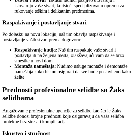
Utovar i istovar
: Iskusni radnici pažljivo utovaruju i
istovaruju vaše stvari, koristeći specijalizovanu opremu za
rukovanje teškim i delikatnim predmetima.
Raspakivanje i postavljanje stvari
Po dolasku na novu lokaciju, naš tim obavlja raspakivanje i
postavljanje vaših stvari prema dogovoru:
Raspakivanje kutija
: Naš tim raspakuje vaše stvari i
postavlja ih na željena mesta, olakšavajući vam da se brzo
smestite u novi dom.
Montaža nameštaja
: Nudimo usluge montaže i demontaže
nameštaja kako bismo osigurali da sve bude postavljeno kako
želite.
Prednosti profesionalne selidbe sa Žaks
selidbama
Angažovanje profesionalne agencije za selidbe kao što je Žaks
selidbe donosi brojne prednosti koje osiguravaju da vaša selidba
protekne bez stresa i komplikacija.
Iskustvo i stručnost