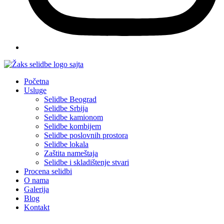
Početna
Usluge
Selidbe Beograd
Selidbe Srbija
Selidbe kamionom
Selidbe kombijem
Selidbe poslovnih prostora
Selidbe lokala
Zaštita nameštaja
Selidbe i skladištenje stvari
Procena selidbi
O nama
Galerija
Blog
Kontakt