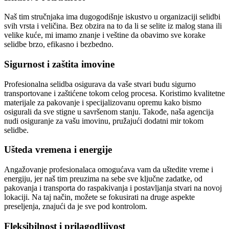
Naš tim stručnjaka ima dugogodišnje iskustvo u organizaciji selidbi
svih vrsta i veličina. Bez obzira na to da li se selite iz malog stana ili
velike kuće, mi imamo znanje i veštine da obavimo sve korake
selidbe brzo, efikasno i bezbedno.
Sigurnost i zaštita imovine
Profesionalna selidba osigurava da vaše stvari budu sigurno
transportovane i zaštićene tokom celog procesa. Koristimo kvalitetne
materijale za pakovanje i specijalizovanu opremu kako bismo
osigurali da sve stigne u savršenom stanju. Takođe, naša agencija
nudi osiguranje za vašu imovinu, pružajući dodatni mir tokom
selidbe.
Ušteda vremena i energije
Angažovanje profesionalaca omogućava vam da uštedite vreme i
energiju, jer naš tim preuzima na sebe sve ključne zadatke, od
pakovanja i transporta do raspakivanja i postavljanja stvari na novoj
lokaciji. Na taj način, možete se fokusirati na druge aspekte
preseljenja, znajući da je sve pod kontrolom.
Fleksibilnost i prilagodljivost