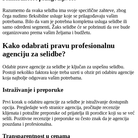
Razumemo da svaka selidba ima svoje specifične zahteve, zbog
čega nudimo fleksibilne usluge koje se prilagođavaju vašim
potrebama. Bilo da vam je potrebna kompletna usluga selidbe ili
samo određeni segmenti, Žaks selidbe će se pobrinuti da sve bude
organizovano prema vašim željama i budžetu.
Kako odabrati pravu profesionalnu
agenciju za selidbe?
Odabir prave agencije za selidbe je ključan za uspešnu selidbu.
Postoji nekoliko faktora koje treba uzeti u obzir pri odabiru agencije
koja najbolje odgovara vašim potrebama.
Istraživanje i preporuke
Prvi korak u odabiru agencije za selidbe je istraživanje dostupnih
opcija. Pregledajte web stranice agencija, pročitajte recenzije
klijenata i potražite preporuke od prijatelja ili porodice koji su se već
selili. Pozitivne recenzije i preporuke su često znak da je agencija
pouzdana i profesionalna.
Transparentnost u cenama