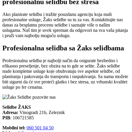
profesionalnu selidbu bez stresa
Ako planirate selidbu i tražite pouzdanu agenciju koja nudi
profesionalne usluge, Žaks selidbe su tu za vas. Kontaktirajte nas
danas za besplatnu procenu selidbe i saznajte više o našim
uslugama. Naš tim je uvek spreman da odgovori na sva vaša pitanja
i pruži vam najbolju moguću uslugu.
Profesionalna selidba sa Žaks selidbama
Profesionalna selidba je najbolji način da osigurate bezbedno i
efikasno preseljenje, bez obzira na to gde se selite. Žaks selidbe
nude kompletne usluge koje obuhvataju sve aspekte selidbe, od
planiranja i pakovanja do transporta i raspakivanja. Sa nama možete
biti sigurni da će sve proteći glatko i bez stresa, uz vrhunski kvalitet
usluge po fer cenama.
Selidbe ŽAKS
Adresa:
Vinogradi 21b, Zeleznik
PIB
: 106721585
Mobilni tel:
060 501 04 50