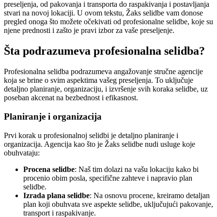
preseljenja, od pakovanja i transporta do raspakivanja i postavljanja
stvari na novoj lokaciji. U ovom tekstu, Žaks selidbe vam donose
pregled onoga što možete očekivati od profesionalne selidbe, koje su
njene prednosti i zašto je pravi izbor za vaše preseljenje.
Šta podrazumeva profesionalna selidba?
Profesionalna selidba podrazumeva angažovanje stručne agencije
koja se brine o svim aspektima vašeg preseljenja. To uključuje
detaljno planiranje, organizaciju, i izvršenje svih koraka selidbe, uz
poseban akcenat na bezbednost i efikasnost.
Planiranje i organizacija
Prvi korak u profesionalnoj selidbi je detaljno planiranje i
organizacija. Agencija kao što je Žaks selidbe nudi usluge koje
obuhvataju:
Procena selidbe
: Naš tim dolazi na vašu lokaciju kako bi
procenio obim posla, specifične zahteve i napravio plan
selidbe.
Izrada plana selidbe
: Na osnovu procene, kreiramo detaljan
plan koji obuhvata sve aspekte selidbe, uključujući pakovanje,
transport i raspakivanje.