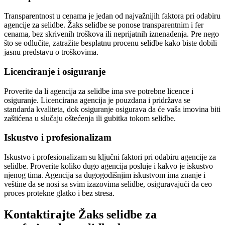
Transparentnost u cenama je jedan od najvažnijih faktora pri odabiru
agencije za selidbe. Žaks selidbe se ponose transparentnim i fer
cenama, bez skrivenih troškova ili neprijatnih iznenađenja. Pre nego
što se odlučite, zatražite besplatnu procenu selidbe kako biste dobili
jasnu predstavu o troškovima.
Licenciranje i osiguranje
Proverite da li agencija za selidbe ima sve potrebne licence i
osiguranje. Licencirana agencija je pouzdana i pridržava se
standarda kvaliteta, dok osiguranje osigurava da će vaša imovina biti
zaštićena u slučaju oštećenja ili gubitka tokom selidbe.
Iskustvo i profesionalizam
Iskustvo i profesionalizam su ključni faktori pri odabiru agencije za
selidbe. Proverite koliko dugo agencija posluje i kakvo je iskustvo
njenog tima. Agencija sa dugogodišnjim iskustvom ima znanje i
veštine da se nosi sa svim izazovima selidbe, osiguravajući da ceo
proces protekne glatko i bez stresa.
Kontaktirajte Žaks selidbe za