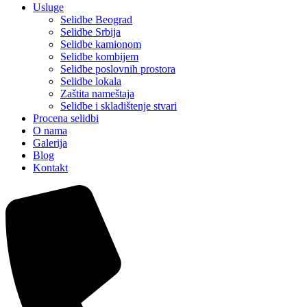
Usluge
Selidbe Beograd
Selidbe Srbija
Selidbe kamionom
Selidbe kombijem
Selidbe poslovnih prostora
Selidbe lokala
Zaštita nameštaja
Selidbe i skladištenje stvari
Procena selidbi
O nama
Galerija
Blog
Kontakt