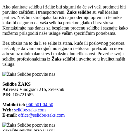
Ako planirate selidbu i želite biti sigurni da će svi vaši predmeti biti
pravilno zaštićeni i transportovani,
Žaks selidbe
su vaš idealan
partner. Naš tim stručnjaka koristi najmoderniju opremu i tehnike
kako bi osigurao da vaša selidba protekne glatko i bez stresa.
Kontaktirajte nas danas za besplatnu procenu selidbe i saznajte kako
možemo prilagoditi naše usluge vašim specifičnim potrebama.
Bez obzira na to da li se selite iz stana, kuće ili poslovnog prostora,
naš cilj je da vam omogućimo siguran i efikasan prelazak na novu
adresu uz minimalan stres i maksimalnu efikasnost. Poverite svoju
selidbu profesionalcima iz
Žaks selidbi
i uverite se u kvalitet naših
usluga.
Selidbe ŽAKS
Adresa:
Vinogradi 21b, Zeleznik
PIB
: 106721585
Mobilni tel:
060 501 04 50
Web:
selidbe-zaks.com
E-mail:
office@selidbe-zaks.com
Zakažite selidbu brzo i lako!