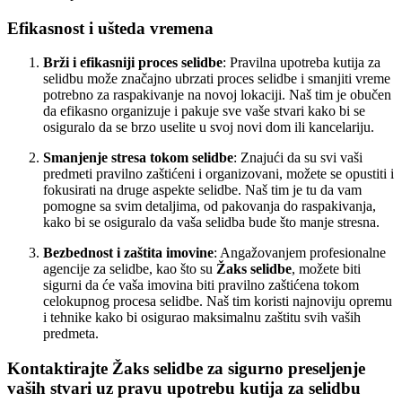
Efikasnost i ušteda vremena
Brži i efikasniji proces selidbe
: Pravilna upotreba kutija za
selidbu može značajno ubrzati proces selidbe i smanjiti vreme
potrebno za raspakivanje na novoj lokaciji. Naš tim je obučen
da efikasno organizuje i pakuje sve vaše stvari kako bi se
osiguralo da se brzo uselite u svoj novi dom ili kancelariju.
Smanjenje stresa tokom selidbe
: Znajući da su svi vaši
predmeti pravilno zaštićeni i organizovani, možete se opustiti i
fokusirati na druge aspekte selidbe. Naš tim je tu da vam
pomogne sa svim detaljima, od pakovanja do raspakivanja,
kako bi se osiguralo da vaša selidba bude što manje stresna.
Bezbednost i zaštita imovine
: Angažovanjem profesionalne
agencije za selidbe, kao što su
Žaks selidbe
, možete biti
sigurni da će vaša imovina biti pravilno zaštićena tokom
celokupnog procesa selidbe. Naš tim koristi najnoviju opremu
i tehnike kako bi osigurao maksimalnu zaštitu svih vaših
predmeta.
Kontaktirajte Žaks selidbe za sigurno preseljenje
vaših stvari uz pravu upotrebu kutija za selidbu