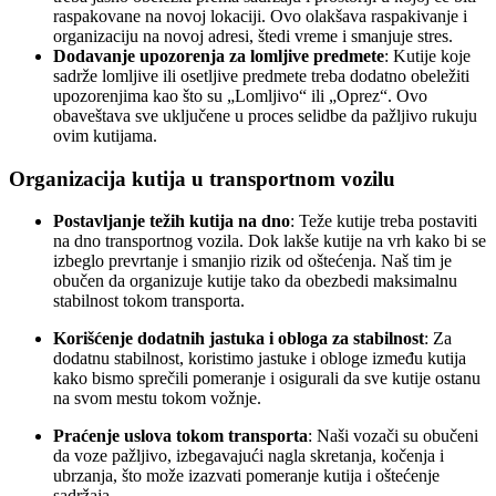
raspakovane na novoj lokaciji. Ovo olakšava raspakivanje i
organizaciju na novoj adresi, štedi vreme i smanjuje stres.
Dodavanje upozorenja za lomljive predmete
: Kutije koje
sadrže lomljive ili osetljive predmete treba dodatno obeležiti
upozorenjima kao što su „Lomljivo“ ili „Oprez“. Ovo
obaveštava sve uključene u proces selidbe da pažljivo rukuju
ovim kutijama.
Organizacija kutija u transportnom vozilu
Postavljanje težih kutija na dno
: Teže kutije treba postaviti
na dno transportnog vozila. Dok lakše kutije na vrh kako bi se
izbeglo prevrtanje i smanjio rizik od oštećenja. Naš tim je
obučen da organizuje kutije tako da obezbedi maksimalnu
stabilnost tokom transporta.
Korišćenje dodatnih jastuka i obloga za stabilnost
: Za
dodatnu stabilnost, koristimo jastuke i obloge između kutija
kako bismo sprečili pomeranje i osigurali da sve kutije ostanu
na svom mestu tokom vožnje.
Praćenje uslova tokom transporta
: Naši vozači su obučeni
da voze pažljivo, izbegavajući nagla skretanja, kočenja i
ubrzanja, što može izazvati pomeranje kutija i oštećenje
sadržaja.