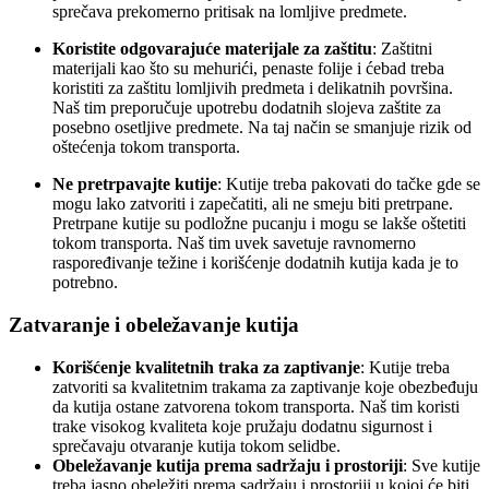
sprečava prekomerno pritisak na lomljive predmete.
Koristite odgovarajuće materijale za zaštitu
: Zaštitni
materijali kao što su mehurići, penaste folije i ćebad treba
koristiti za zaštitu lomljivih predmeta i delikatnih površina.
Naš tim preporučuje upotrebu dodatnih slojeva zaštite za
posebno osetljive predmete. Na taj način se smanjuje rizik od
oštećenja tokom transporta.
Ne pretrpavajte kutije
: Kutije treba pakovati do tačke gde se
mogu lako zatvoriti i zapečatiti, ali ne smeju biti pretrpane.
Pretrpane kutije su podložne pucanju i mogu se lakše oštetiti
tokom transporta. Naš tim uvek savetuje ravnomerno
raspoređivanje težine i korišćenje dodatnih kutija kada je to
potrebno.
Zatvaranje i obeležavanje kutija
Korišćenje kvalitetnih traka za zaptivanje
: Kutije treba
zatvoriti sa kvalitetnim trakama za zaptivanje koje obezbeđuju
da kutija ostane zatvorena tokom transporta. Naš tim koristi
trake visokog kvaliteta koje pružaju dodatnu sigurnost i
sprečavaju otvaranje kutija tokom selidbe.
Obeležavanje kutija prema sadržaju i prostoriji
: Sve kutije
treba jasno obeležiti prema sadržaju i prostoriji u kojoj će biti