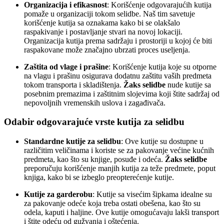
Organizacija i efikasnost
: Korišćenje odgovarajućih kutija
pomaže u organizaciji tokom selidbe. Naš tim savetuje
korišćenje kutija sa oznakama kako bi se olakšalo
raspakivanje i postavljanje stvari na novoj lokaciji.
Organizacija kutija prema sadržaju i prostoriji u kojoj će biti
raspakovane može značajno ubrzati proces useljenja.
Zaštita od vlage i prašine
: Korišćenje kutija koje su otporne
na vlagu i prašinu osigurava dodatnu zaštitu vaših predmeta
tokom transporta i skladištenja.
Žaks selidbe
nude kutije sa
posebnim premazima i zaštitnim slojevima koji štite sadržaj od
nepovoljnih vremenskih uslova i zagađivača.
Odabir odgovarajuće vrste kutija za selidbu
Standardne kutije za selidbu
: Ove kutije su dostupne u
različitim veličinama i koriste se za pakovanje većine kućnih
predmeta, kao što su knjige, posuđe i odeća.
Žaks selidbe
preporučuju korišćenje manjih kutija za teže predmete, poput
knjiga, kako bi se izbeglo preopterećenje kutije.
Kutije za garderobu
: Kutije sa visećim šipkama idealne su
za pakovanje odeće koja treba ostati obešena, kao što su
odela, kaputi i haljine. Ove kutije omogućavaju lakši transport
i štite odeću od gužvanja i oštećenja.