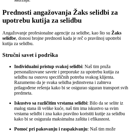
Prednosti angažovanja Žaks selidbi za
upotrebu kutija za selidbu
Angažovanje profesionalne agencije za selidbe, kao što su
Žaks
selidbe
, donosi brojne prednosti kada je reč o pravilnoj upotrebi
kutija za selidbu.
Stručni savet i podrška
Individualni pristup svakoj selidbi
: Naš tim pruža
personalizovane savete i preporuke za upotrebu kutija za
selidbu na osnovu specifičnih potreba svakog klijenta.
Razumemo da je svaka selidba jedinstvena i zahteva
prilagođene rešenja kako bi se osigurao siguran transport svih
predmeta.
Iskustvo sa različitim vrstama selidbi
: Bilo da se selite iz
malog stana ili velike kuće, naš tim ima iskustvo sa svim
vrstama selidbi i zna kako pravilno koristiti kutije za selidbu
kako bi se osigurala maksimalna zaštita i efikasnost.
Pomoć pri pakovanju i raspakivanju
: Naš tim može