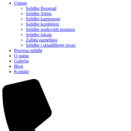
Usluge
Selidbe Beograd
Selidbe Srbija
Selidbe kamionom
Selidbe kombijem
Selidbe poslovnih prostora
Selidbe lokala
Zaštita nameštaja
Selidbe i skladištenje stvari
Procena selidbi
O nama
Galerija
Blog
Kontakt