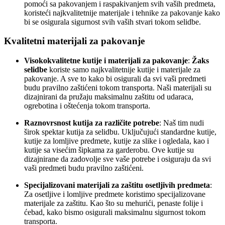
pomoći sa pakovanjem i raspakivanjem svih vaših predmeta,
koristeći najkvalitetnije materijale i tehnike za pakovanje kako
bi se osigurala sigurnost svih vaših stvari tokom selidbe.
Kvalitetni materijali za pakovanje
Visokokvalitetne kutije i materijali za pakovanje
:
Žaks
selidbe
koriste samo najkvalitetnije kutije i materijale za
pakovanje. A sve to kako bi osigurali da svi vaši predmeti
budu pravilno zaštićeni tokom transporta. Naši materijali su
dizajnirani da pružaju maksimalnu zaštitu od udaraca,
ogrebotina i oštećenja tokom transporta.
Raznovrsnost kutija za različite potrebe
: Naš tim nudi
širok spektar kutija za selidbu. Uključujući standardne kutije,
kutije za lomljive predmete, kutije za slike i ogledala, kao i
kutije sa visećim šipkama za garderobu. Ove kutije su
dizajnirane da zadovolje sve vaše potrebe i osiguraju da svi
vaši predmeti budu pravilno zaštićeni.
Specijalizovani materijali za zaštitu osetljivih predmeta
:
Za osetljive i lomljive predmete koristimo specijalizovane
materijale za zaštitu. Kao što su mehurići, penaste folije i
ćebad, kako bismo osigurali maksimalnu sigurnost tokom
transporta.