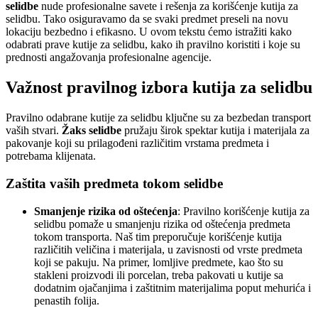
selidbe
nude profesionalne savete i rešenja za korišćenje kutija za
selidbu. Tako osiguravamo da se svaki predmet preseli na novu
lokaciju bezbedno i efikasno. U ovom tekstu ćemo istražiti kako
odabrati prave kutije za selidbu, kako ih pravilno koristiti i koje su
prednosti angažovanja profesionalne agencije.
Važnost pravilnog izbora kutija za selidbu
Pravilno odabrane kutije za selidbu ključne su za bezbedan transport
vaših stvari.
Žaks selidbe
pružaju širok spektar kutija i materijala za
pakovanje koji su prilagođeni različitim vrstama predmeta i
potrebama klijenata.
Zaštita vaših predmeta tokom selidbe
Smanjenje rizika od oštećenja
: Pravilno korišćenje kutija za
selidbu pomaže u smanjenju rizika od oštećenja predmeta
tokom transporta. Naš tim preporučuje korišćenje kutija
različitih veličina i materijala, u zavisnosti od vrste predmeta
koji se pakuju. Na primer, lomljive predmete, kao što su
stakleni proizvodi ili porcelan, treba pakovati u kutije sa
dodatnim ojačanjima i zaštitnim materijalima poput mehurića i
penastih folija.