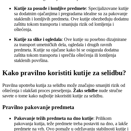
Kutije za posuđe i lomljive predmete
: Specijalizovane kutije
sa dodatnim ojačanjima i pregradama idealne su za pakovanje
staklenih i lomljivih predmeta. Ove kutije obezbeđuju dodatnu
zaštitu tokom transporta i smanjuju rizik od lomljenja i
oštećenja.
Kutije za slike i ogledala
: Ove kutije su posebno dizajnirane
za transport umetničkih dela, ogledala i drugih ravnih
predmeta. Kutije su ojačane kako bi se osigurala dodatna
zaštita tokom transporta i sprečila oštećenja ili lomljenja
staklenih površina.
Kako pravilno koristiti kutije za selidbu?
Pravilna upotreba kutija za selidbu može značajno smanjiti rizik od
oštećenja i olakšati proces preseljenja.
Žaks selidbe
nude stručne
savete o tome kako najbolje iskoristiti kutije za selidbu.
Pravilno pakovanje predmeta
Pakovanje težih predmeta na dno kutije
: Prilikom
pakovanja kutija, teže predmete treba postaviti na dno, a lakše
predmete na vrh. Ovo pomaže u održavanju stabilnosti kutije i