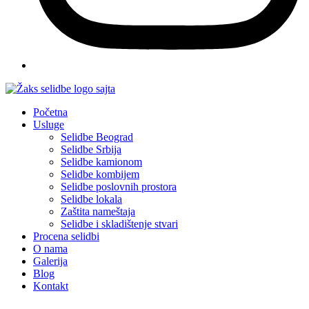
Početna
Usluge
Selidbe Beograd
Selidbe Srbija
Selidbe kamionom
Selidbe kombijem
Selidbe poslovnih prostora
Selidbe lokala
Zaštita nameštaja
Selidbe i skladištenje stvari
Procena selidbi
O nama
Galerija
Blog
Kontakt