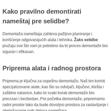
Kako pravilno demontirati
nameštaj pre selidbe?
Demontaža nameštaja zahteva pažljivo planiranje i
korišćenje odgovarajućih alata i tehnika.
Žaks selidbe
pružaju sve što vam je potrebno da bi proces demontaže bio
siguran i efikasan.
Priprema alata i radnog prostora
Priprema je ključna za uspešnu demontažu. Naš tim koristi
specijalizovane alate, kao što su odvijači, ključevi, klešta i
zaštitne rukavice, kako bi svaki korak demontaže bio
precizan i bezbedan. Pre početka demontaže, pripremamo
radni prostor tako da bude dovoljno prostora za rastavljanje i
obeležavanje svih delova nameštaja.