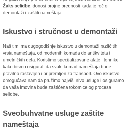
Žaks selidbe
, donosi brojne prednosti kada je reč o
demontaži i zaštiti nameštaja.
Iskustvo i stručnost u demontaži
Naš tim ima dugogodišnje iskustvo u demontaži različitih
vrsta nameštaja, od modernih komada do antikviteta i
umetničkih dela. Koristimo specijalizovane alate i tehnike
kako bismo osigurali da svaki komad nameštaja bude
pravilno rastavljen i pripremljen za transport. Ovo iskustvo
omogućava nam da pružimo najviši nivo usluge i osiguramo
da vaša imovina bude zaštićena tokom celog procesa
selidbe.
Sveobuhvatne usluge zaštite
nameštaja