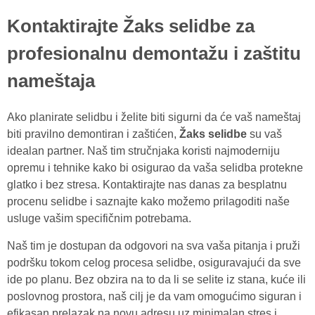
Kontaktirajte Žaks selidbe za
profesionalnu demontažu i zaštitu
nameštaja
Ako planirate selidbu i želite biti sigurni da će vaš nameštaj
biti pravilno demontiran i zaštićen,
Žaks selidbe
su vaš
idealan partner. Naš tim stručnjaka koristi najmoderniju
opremu i tehnike kako bi osigurao da vaša selidba protekne
glatko i bez stresa. Kontaktirajte nas danas za besplatnu
procenu selidbe i saznajte kako možemo prilagoditi naše
usluge vašim specifičnim potrebama.
Naš tim je dostupan da odgovori na sva vaša pitanja i pruži
podršku tokom celog procesa selidbe, osiguravajući da sve
ide po planu. Bez obzira na to da li se selite iz stana, kuće ili
poslovnog prostora, naš cilj je da vam omogućimo siguran i
efikasan prelazak na novu adresu uz minimalan stres i