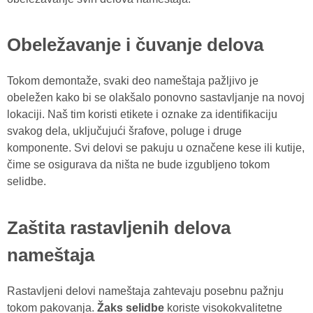
Obeležavanje i čuvanje delova
Tokom demontaže, svaki deo nameštaja pažljivo je
obeležen kako bi se olakšalo ponovno sastavljanje na novoj
lokaciji. Naš tim koristi etikete i oznake za identifikaciju
svakog dela, uključujući šrafove, poluge i druge
komponente. Svi delovi se pakuju u označene kese ili kutije,
čime se osigurava da ništa ne bude izgubljeno tokom
selidbe.
Zaštita rastavljenih delova
nameštaja
Rastavljeni delovi nameštaja zahtevaju posebnu pažnju
tokom pakovanja.
Žaks selidbe
koriste visokokvalitetne