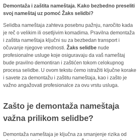
Demontaža i zaštita nameštaja. Kako bezbedno preseliti
svoj nameštaj uz pomoć Žaks selidbi?
Selidba nameštaja zahteva posebnu pažnju, naročito kada
je reč o velikim ili osetljivim komadima. Pravilna demontaža
i zaštita nameštaja ključni su za bezbedan transport i
očuvanje njegove vrednosti.
Žaks selidbe
nude
profesionalne usluge koje osiguravaju da vaš nameštaj
bude pravilno demontiran i zaštićen tokom celokupnog
procesa selidbe. U ovom tekstu ćemo istražiti ključne korake
i savete za demontažu i zaštitu nameštaja, kao i zašto je
važno angažovati profesionalce za ovu vrstu usluga.
Zašto je demontaža nameštaja
važna prilikom selidbe?
Demontaža nameštaja je ključna za smanjenje rizika od