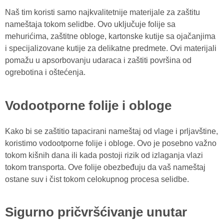
Naš tim koristi samo najkvalitetnije materijale za zaštitu
nameštaja tokom selidbe. Ovo uključuje folije sa
mehurićima, zaštitne obloge, kartonske kutije sa ojačanjima
i specijalizovane kutije za delikatne predmete. Ovi materijali
pomažu u apsorbovanju udaraca i zaštiti površina od
ogrebotina i oštećenja.
Vodootporne folije i obloge
Kako bi se zaštitio tapacirani nameštaj od vlage i prljavštine,
koristimo vodootporne folije i obloge. Ovo je posebno važno
tokom kišnih dana ili kada postoji rizik od izlaganja vlazi
tokom transporta. Ove folije obezbeđuju da vaš nameštaj
ostane suv i čist tokom celokupnog procesa selidbe.
Sigurno pričvršćivanje unutar