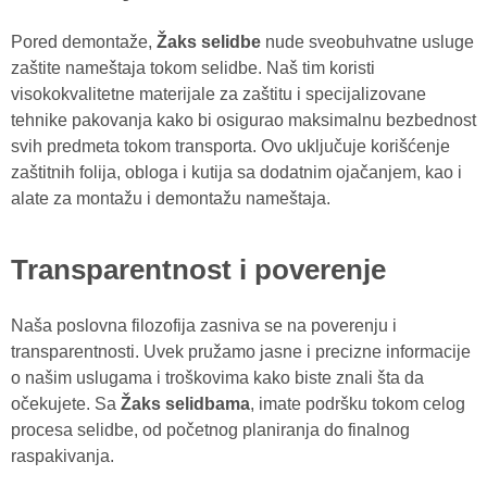
Pored demontaže,
Žaks selidbe
nude sveobuhvatne usluge
zaštite nameštaja tokom selidbe. Naš tim koristi
visokokvalitetne materijale za zaštitu i specijalizovane
tehnike pakovanja kako bi osigurao maksimalnu bezbednost
svih predmeta tokom transporta. Ovo uključuje korišćenje
zaštitnih folija, obloga i kutija sa dodatnim ojačanjem, kao i
alate za montažu i demontažu nameštaja.
Transparentnost i poverenje
Naša poslovna filozofija zasniva se na poverenju i
transparentnosti. Uvek pružamo jasne i precizne informacije
o našim uslugama i troškovima kako biste znali šta da
očekujete. Sa
Žaks selidbama
, imate podršku tokom celog
procesa selidbe, od početnog planiranja do finalnog
raspakivanja.