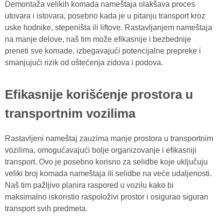
Demontaža velikih komada nameštaja olakšava proces
utovara i istovara, posebno kada je u pitanju transport kroz
uske hodnike, stepeništa ili liftove. Rastavljanjem nameštaja
na manje delove, naš tim može efikasnije i bezbednije
preneti sve komade, izbegavajući potencijalne prepreke i
smanjujući rizik od oštećenja zidova i podova.
Efikasnije korišćenje prostora u
transportnim vozilima
Rastavljeni nameštaj zauzima manje prostora u transportnim
vozilima, omogućavajući bolje organizovanje i efikasniji
transport. Ovo je posebno korisno za selidbe koje uključuju
veliki broj komada nameštaja ili selidbe na veće udaljenosti.
Naš tim pažljivo planira raspored u vozilu kako bi
maksimalno iskoristio raspoloživi prostor i osigurao siguran
transport svih predmeta.