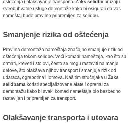
oštećenja i olakšavanje transporta.
Žaks selidbe
pružaju
sveobuhvatne usluge demontaže kako bi osigurali da vaš
nameštaj bude pravilno pripremljen za selidbu.
Smanjenje rizika od oštećenja
Pravilna demontaža nameštaja značajno smanjuje rizik od
oštećenja tokom selidbe. Veći komadi nameštaja, kao što su
ormari, kreveti i stolovi, često se mogu rastaviti na manje
delove, što olakšava njihov transport i smanjuje rizik od
udaraca, ogrebotina i lomova. Naš tim stručnjaka u
Žaks
selidbama
koristi specijalizovane alate i opremu za
demontažu kako bi svaki komad nameštaja bio bezbedno
rastavljen i pripremljen za transport.
Olakšavanje transporta i utovara