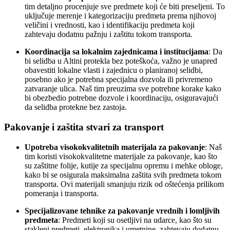
tim detaljno procenjuje sve predmete koji će biti preseljeni. To
uključuje merenje i kategorizaciju predmeta prema njihovoj
veličini i vrednosti, kao i identifikaciju predmeta koji
zahtevaju dodatnu pažnju i zaštitu tokom transporta.
Koordinacija sa lokalnim zajednicama i institucijama
: Da
bi selidba u Altini protekla bez poteškoća, važno je unapred
obavestiti lokalne vlasti i zajednicu o planiranoj selidbi,
posebno ako je potrebna specijalna dozvola ili privremeno
zatvaranje ulica. Naš tim preuzima sve potrebne korake kako
bi obezbedio potrebne dozvole i koordinaciju, osiguravajući
da selidba protekne bez zastoja.
Pakovanje i zaštita stvari za transport
Upotreba visokokvalitetnih materijala za pakovanje
: Naš
tim koristi visokokvalitetne materijale za pakovanje, kao što
su zaštitne folije, kutije za specijalnu opremu i mehke obloge,
kako bi se osigurala maksimalna zaštita svih predmeta tokom
transporta. Ovi materijali smanjuju rizik od oštećenja prilikom
pomeranja i transporta.
Specijalizovane tehnike za pakovanje vrednih i lomljivih
predmeta
: Predmeti koji su osetljivi na udarce, kao što su
stakleni predmeti, elektronika i umetnine, zahtevaju dodatnu