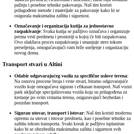
pažnju i posebne tehnike pakovanja. Naš tim koristi
prilagođene metode i materijale za pakovanje kako bi se
osigurala maksimalna zaštita i sigurnost.
Označavanje i organizacija kutija za jednostavno
raspakivanje
: Svaka kutija se pažljivo označava i organizuje
prema vrsti predmeta i prostoriji u kojoj će biti raspakovana.
Ovo olakšava proces raspakivanja i smanjuje stres tokom
preseljenja, omogućavajući vam brže useljenje i organizaciju
novog doma.
Transport stvari u Altini
Odabir odgovarajućeg vozila za specifične uslove terena
:
Na osnovu procene broja i vrste stvari, biramo odgovarajuće
vozilo koje omogućava siguran i efikasan transport. Naš vozni
park uključuje specijalizovana vozila koja su prilagođena za
kretanje po svim vrstama terena, osiguravajući bezbedan i
pouzdan transport.
Siguran utovar, transport i istovar
: Naš tim koristi modernu
opremu za utovar i istovar predmeta, kao i posebne tehnike za
zaštitu tokom transporta. Svaki korak je pažljivo isplaniran
kako bi se obezbedila maksimalna zaštita i sigurnost svih