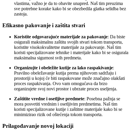
vlastima, važno je da to obavite unapred. Naš tim preuzima
sve potrebne korake kako bi se obezbedila glatka selidba bez
zastoja.
Efikasno pakovanje i zaštita stvari
Koristite odgovarajuće materijale za pakovanje
: Da biste
osigurali maksimalnu zaštitu svojih stvari tokom transporta,
koristite visokokvalitetne materijale za pakovanje. Naš tim
koristi specijalizovane tehnike i materijale kako bi se osigurala
maksimalna sigurnost svih predmeta.
Organizujte i obeležite kutije za lako raspakivanje
:
Pravilno obeležavanje kutija prema njihovom sadržaju i
prostoriji u kojoj će biti raspakovane može značajno olakšati
proces raspakivanja. Ovo vam omogućava da brzo
organizujete svoj novi prostor i ubrzate proces useljenja.
Zaštitite vredne i osetljive predmete
: Posebna pažnja se
mora posvetiti vrednim i osetljivim predmetima. Naš tim
koristi specijalizovane kutije i zaštitne materijale kako bi se
minimizirao rizik od oštećenja tokom transporta.
Prilagođavanje novoj lokaciji