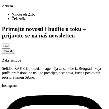
Adresa
Vinogradi 21b,
Železnik
Primajte novosti i budite u toku –
prijavite se na naš newsletter.
Pošalji
Žaks selidbe
Selidbe ŽAKS je pouzdana agencija za selidbe iz Beograda koja
pruža profesionalne usluge preseljenja stanova, kuća i poslovnih
prostora širom Srbije.
Instagram