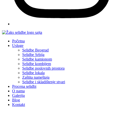
Početna
Usluge
Selidbe Beograd
Selidbe Srbija
Selidbe kamionom
Selidbe kombijem
Selidbe poslovnih prostora
Selidbe lokala
Zaštita nameštaja
Selidbe i skladištenje stvari
Procena selidbi
O nama
Galerija
Blog
Kontakt