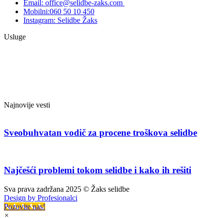
Email: office@selidbe-zaks.com
Mobilni:060 50 10 450
Instagram: Selidbe Žaks
Usluge
Selidbe Srbija
Selidbe Beograd
Selidbe kamionom
Selidbe kombijem
Selidbe lokala
Najnovije vesti
Sveobuhvatan vodič za procene troškova selidbe
Najčešći problemi tokom selidbe i kako ih rešiti
Sva prava zadržana 2025 © Žaks selidbe
Design by Profesionalci
Pozovite nas!
×