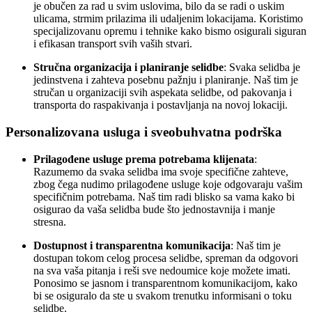
je obučen za rad u svim uslovima, bilo da se radi o uskim
ulicama, strmim prilazima ili udaljenim lokacijama. Koristimo
specijalizovanu opremu i tehnike kako bismo osigurali siguran
i efikasan transport svih vaših stvari.
Stručna organizacija i planiranje selidbe
: Svaka selidba je
jedinstvena i zahteva posebnu pažnju i planiranje. Naš tim je
stručan u organizaciji svih aspekata selidbe, od pakovanja i
transporta do raspakivanja i postavljanja na novoj lokaciji.
Personalizovana usluga i sveobuhvatna podrška
Prilagođene usluge prema potrebama klijenata
:
Razumemo da svaka selidba ima svoje specifične zahteve,
zbog čega nudimo prilagođene usluge koje odgovaraju vašim
specifičnim potrebama. Naš tim radi blisko sa vama kako bi
osigurao da vaša selidba bude što jednostavnija i manje
stresna.
Dostupnost i transparentna komunikacija
: Naš tim je
dostupan tokom celog procesa selidbe, spreman da odgovori
na sva vaša pitanja i reši sve nedoumice koje možete imati.
Ponosimo se jasnom i transparentnom komunikacijom, kako
bi se osiguralo da ste u svakom trenutku informisani o toku
selidbe.