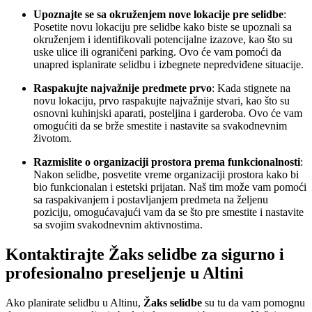
Upoznajte se sa okruženjem nove lokacije pre selidbe
:
Posetite novu lokaciju pre selidbe kako biste se upoznali sa
okruženjem i identifikovali potencijalne izazove, kao što su
uske ulice ili ograničeni parking. Ovo će vam pomoći da
unapred isplanirate selidbu i izbegnete nepredviđene situacije.
Raspakujte najvažnije predmete prvo
: Kada stignete na
novu lokaciju, prvo raspakujte najvažnije stvari, kao što su
osnovni kuhinjski aparati, posteljina i garderoba. Ovo će vam
omogućiti da se brže smestite i nastavite sa svakodnevnim
životom.
Razmislite o organizaciji prostora prema funkcionalnosti
:
Nakon selidbe, posvetite vreme organizaciji prostora kako bi
bio funkcionalan i estetski prijatan. Naš tim može vam pomoći
sa raspakivanjem i postavljanjem predmeta na željenu
poziciju, omogućavajući vam da se što pre smestite i nastavite
sa svojim svakodnevnim aktivnostima.
Kontaktirajte Žaks selidbe za sigurno i
profesionalno preseljenje u Altini
Ako planirate selidbu u Altinu,
Žaks selidbe
su tu da vam pomognu