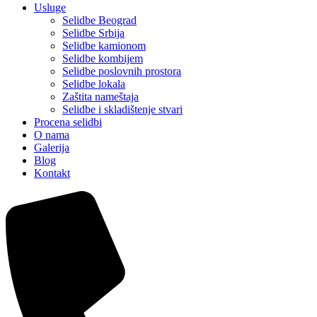
Usluge
Selidbe Beograd
Selidbe Srbija
Selidbe kamionom
Selidbe kombijem
Selidbe poslovnih prostora
Selidbe lokala
Zaštita nameštaja
Selidbe i skladištenje stvari
Procena selidbi
O nama
Galerija
Blog
Kontakt