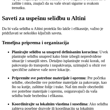
zaštite i mira, znajući da su vaše stvari sigurne u svakom
trenutku.
Saveti za uspešnu selidbu u Altini
Da bi vaša selidba u Altini protekla što lakše i efikasnije, važno je
pridržavati se nekoliko ključnih saveta.
Temeljna priprema i organizacija
Planirajte selidbu sa unapred definisanim koracima
: Uvek
planirajte selidbu unapred kako biste izbegli nepredviđene
situacije i smanjili stres. Detaljno isplanirajte svaki korak, od
pakovanja do transporta i raspakivanja, uzimajući u obzir sve
specifične zahteve vaše nove lokacije.
Pripremite sve potrebne materijale i opremu
: Pre početka
selidbe, obezbedite sve potrebne materijale za pakovanje, kao
što su kutije, zaštitne folije i trake. Naš tim može obezbediti
sve potrebne materijale i opremu, osiguravajući da vaša
selidba bude bezbedna i efikasna.
Koordinirajte sa lokalnim vlastima i susedima
: Ako selidba
zahteva posebne dozvole ili koordinaciju sa lokalnim