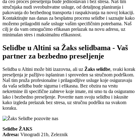
da ceo proces preseljenja bude jednostavan i bez stresa. Naš tim
stručnjaka nudi sveobuhvatne usluge, od detaljnog planiranja i
pakovanja do bezbednog transporta i raspakivanja na novoj lokaciji.
Kontaktirajte nas danas za besplatnu procenu selidbe i saznajte kako
možemo prilagoditi naše usluge vašim specifičnim potrebama. Naš
cilj je da vam omogućimo efikasan prelazak na novu adresu, uz
minimalan stres i maksimalnu efikasnost.
Selidbe u Altini sa Žaks selidbama - Vaš
partner za bezbedno preseljenje
Selidba u Altini može biti izazovna, ali uz
Žaks selidbe
, svaki korak
preseljenja je pažljivo isplaniran i sproveden sa stručnom podrškom.
Naš tim pruža profesionalne i prilagodljive usluge koje osiguravaju
da vaša selidba bude sigurna i efikasna. Bez obzira na vrstu
nekretnine ili specifične zahteve koje imate, mi smo tu da osiguramo
lako i bezbedno preseljenje. Poverite nam svoju selidbu i iskusite
kako izgleda prelazak bez stresa, uz stručnu podršku na svakom
koraku.
Selidbe ŽAKS
Adresa:
Vinogradi 21b, Zeleznik