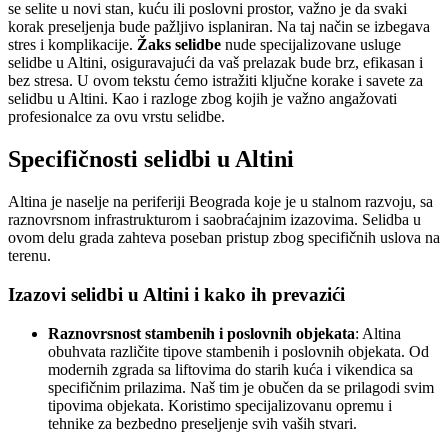
se selite u novi stan, kuću ili poslovni prostor, važno je da svaki
korak preseljenja bude pažljivo isplaniran. Na taj način se izbegava
stres i komplikacije.
Žaks selidbe
nude specijalizovane usluge
selidbe u Altini, osiguravajući da vaš prelazak bude brz, efikasan i
bez stresa. U ovom tekstu ćemo istražiti ključne korake i savete za
selidbu u Altini. Kao i razloge zbog kojih je važno angažovati
profesionalce za ovu vrstu selidbe.
Specifičnosti selidbi u Altini
Altina je naselje na periferiji Beograda koje je u stalnom razvoju, sa
raznovrsnom infrastrukturom i saobraćajnim izazovima. Selidba u
ovom delu grada zahteva poseban pristup zbog specifičnih uslova na
terenu.
Izazovi selidbi u Altini i kako ih prevazići
Raznovrsnost stambenih i poslovnih objekata
: Altina
obuhvata različite tipove stambenih i poslovnih objekata. Od
modernih zgrada sa liftovima do starih kuća i vikendica sa
specifičnim prilazima. Naš tim je obučen da se prilagodi svim
tipovima objekata. Koristimo specijalizovanu opremu i
tehnike za bezbedno preseljenje svih vaših stvari.