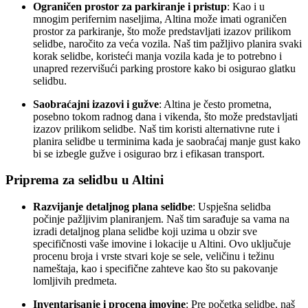
Ograničen prostor za parkiranje i pristup
: Kao i u
mnogim perifernim naseljima, Altina može imati ograničen
prostor za parkiranje, što može predstavljati izazov prilikom
selidbe, naročito za veća vozila. Naš tim pažljivo planira svaki
korak selidbe, koristeći manja vozila kada je to potrebno i
unapred rezervišući parking prostore kako bi osigurao glatku
selidbu.
Saobraćajni izazovi i gužve
: Altina je često prometna,
posebno tokom radnog dana i vikenda, što može predstavljati
izazov prilikom selidbe. Naš tim koristi alternativne rute i
planira selidbe u terminima kada je saobraćaj manje gust kako
bi se izbegle gužve i osigurao brz i efikasan transport.
Priprema za selidbu u Altini
Razvijanje detaljnog plana selidbe
: Uspješna selidba
počinje pažljivim planiranjem. Naš tim sarađuje sa vama na
izradi detaljnog plana selidbe koji uzima u obzir sve
specifičnosti vaše imovine i lokacije u Altini. Ovo uključuje
procenu broja i vrste stvari koje se sele, veličinu i težinu
nameštaja, kao i specifične zahteve kao što su pakovanje
lomljivih predmeta.
Inventarisanje i procena imovine
: Pre početka selidbe, naš