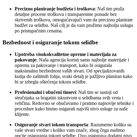
Precizno planiranje budžeta i troškova
: Naš tim pruža
detaljne procene troškova i transparentne ponude bez
skrivenih troškova, omogućavajući vam da precizno planirate
budžet za selidbu. Naš cilj je da vam pružimo najbolju uslugu
po pristupačnim cenama.
Bezbednost i osiguranje tokom selidbe
Upotreba visokokvalitetne opreme i materijala za
pakovanje
: Naša agencija koristi samo najbolje materijale i
opremu za pakovanje i transport, kako bi osigurala
maksimalnu bezbednost vaših stvari. Od specijalizovanih
kutija do zaštitnih folija, svaki detalj je pažljivo planiran kako
bi se izbegla oštećenja tokom selidbe.
Profesionalni i obučeni timovi
: Naš tim se sastoji od
stručnjaka sa bogatim iskustvom u selidbama svih vrsta i
veličina. Redovno se obučavamo i pratimo najnovije tehnike i
procedure kako bismo osigurali najviši nivo usluge za naše
klijente.
Osiguranje stvari tokom transporta
: Razumemo koliko su
vaše stvari vredne i koliko vam znače, zbog čega nudimo
opcije osiguranja tokom selidbe. Ovo osigurava dodatni nivo