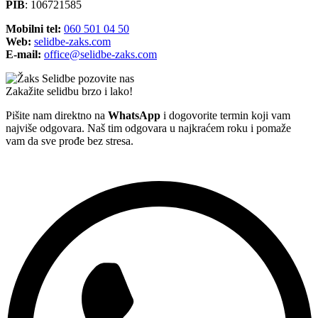
PIB
: 106721585
Mobilni tel:
060 501 04 50
Web:
selidbe-zaks.com
E-mail:
office@selidbe-zaks.com
Zakažite selidbu brzo i lako!
Pišite nam direktno na
WhatsApp
i dogovorite termin koji vam
najviše odgovara. Naš tim odgovara u najkraćem roku i pomaže
vam da sve prođe bez stresa.