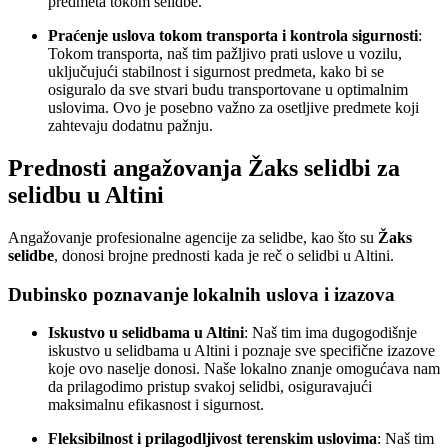
predmeta tokom selidbe.
Praćenje uslova tokom transporta i kontrola sigurnosti
:
Tokom transporta, naš tim pažljivo prati uslove u vozilu,
uključujući stabilnost i sigurnost predmeta, kako bi se
osiguralo da sve stvari budu transportovane u optimalnim
uslovima. Ovo je posebno važno za osetljive predmete koji
zahtevaju dodatnu pažnju.
Prednosti angažovanja Žaks selidbi za
selidbu u Altini
Angažovanje profesionalne agencije za selidbe, kao što su
Žaks
selidbe
, donosi brojne prednosti kada je reč o selidbi u Altini.
Dubinsko poznavanje lokalnih uslova i izazova
Iskustvo u selidbama u Altini
: Naš tim ima dugogodišnje
iskustvo u selidbama u Altini i poznaje sve specifične izazove
koje ovo naselje donosi. Naše lokalno znanje omogućava nam
da prilagodimo pristup svakoj selidbi, osiguravajući
maksimalnu efikasnost i sigurnost.
Fleksibilnost i prilagodljivost terenskim uslovima
: Naš tim