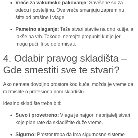
Vreće za vakumsko pakovanje:
Savršene su za
odeću i posteljinu. Ove vreće smanjuju zapreminu i
štite od prašine i vlage.
Pametno slaganje:
Teže stvari stavite na dno kutije, a
lakše na vrh. Takođe, nemojte prepuniti kutije jer
mogu pući ili se deformisati.
4. Odabir pravog skladišta –
Gde smestiti sve te stvari?
Ako nemate dovoljno prostora kod kuće, možda je vreme da
razmislite o profesionalnom skladištu.
Idealno skladište treba biti:
Suvo i provetreno:
Vlaga je najgori neprijatelj stvari
koje planirate da skladištite duže vreme.
Sigurno:
Prostor treba da ima sigurnosne sisteme