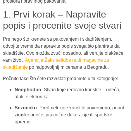
prostora i pravilnog pakovanja.
1. Prvi korak – Napravite
popis i procenite svoje stvari
Pre nego što krenete sa pakovanjem i skladištenjem,
odvojite vreme da napravite popis svega što planirate da
skladištite. Ovo možda zvuči dosadno, ali verujte olakšaće
vam život.
Agencija Žaks selidbe nudi magacine za
skladištenje
po najpovoljnijim cenama u Beogradu.
Počnite tako što ćete razvrstati predmete u tri kategorije:
Neophodno:
Stvari koje redovno koristite – odeća,
alati, elektronika.
Sezonsko:
Predmeti koje koristite povremeno, poput
zimske odeće, praznične dekoracije ili sportske
opreme.