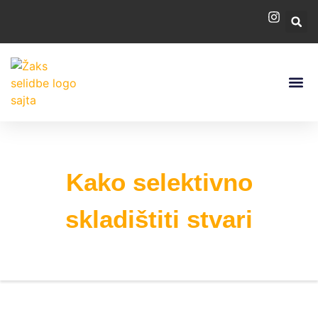
PROCENA S
Kako selektivno
skladištiti stvari