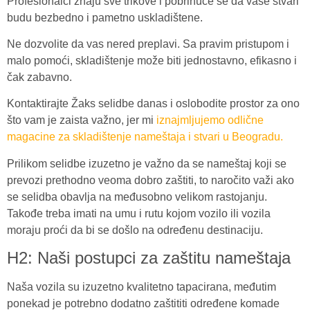
Profesionalci znaju sve trikove i pobrinuće se da vaše stvari
budu bezbedno i pametno uskladištene.
Ne dozvolite da vas nered preplavi. Sa pravim pristupom i
malo pomoći, skladištenje može biti jednostavno, efikasno i
čak zabavno.
Kontaktirajte Žaks selidbe danas i oslobodite prostor za ono
što vam je zaista važno, jer mi
iznajmljujemo odlične
magacine za skladištenje nameštaja i stvari u Beogradu.
Prilikom selidbe izuzetno je važno da se nameštaj koji se
prevozi prethodno veoma dobro zaštiti, to naročito važi ako
se selidba obavlja na međusobno velikom rastojanju.
Takođe treba imati na umu i rutu kojom vozilo ili vozila
moraju proći da bi se došlo na određenu destinaciju.
H2: Naši postupci za zaštitu nameštaja
Naša vozila su izuzetno kvalitetno tapacirana, međutim
ponekad je potrebno dodatno zaštititi određene komade