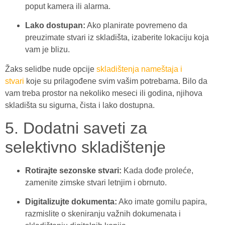
poput kamera ili alarma.
Lako dostupan:
Ako planirate povremeno da
preuzimate stvari iz skladišta, izaberite lokaciju koja
vam je blizu.
Žaks selidbe nude opcije
skladištenja nameštaja i
stvari
koje su prilagođene svim vašim potrebama. Bilo da
vam treba prostor na nekoliko meseci ili godina, njihova
skladišta su sigurna, čista i lako dostupna.
5. Dodatni saveti za
selektivno skladištenje
Rotirajte sezonske stvari:
Kada dođe proleće,
zamenite zimske stvari letnjim i obrnuto.
Digitalizujte dokumenta:
Ako imate gomilu papira,
razmislite o skeniranju važnih dokumenata i