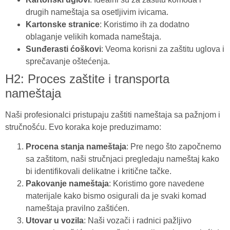
drugih nameštaja sa osetljivim ivicama.
Kartonske stranice
: Koristimo ih za dodatno
oblaganje velikih komada nameštaja.
Sunđerasti ćoškovi
: Veoma korisni za zaštitu uglova i
sprečavanje oštećenja.
H2: Proces zaštite i transporta
nameštaja
Naši profesionalci pristupaju zaštiti nameštaja sa pažnjom i
stručnošću. Evo koraka koje preduzimamo:
Procena stanja nameštaja
: Pre nego što započnemo
sa zaštitom, naši stručnjaci pregledaju nameštaj kako
bi identifikovali delikatne i kritične tačke.
Pakovanje nameštaja
: Koristimo gore navedene
materijale kako bismo osigurali da je svaki komad
nameštaja pravilno zaštićen.
Utovar u vozila
: Naši vozači i radnici pažljivo