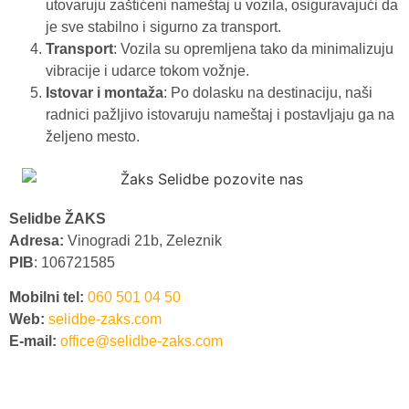
utovaruju zaštićeni nameštaj u vozila, osiguravajući da
je sve stabilno i sigurno za transport.
Transport
: Vozila su opremljena tako da minimalizuju
vibracije i udarce tokom vožnje.
Istovar i montaža
: Po dolasku na destinaciju, naši
radnici pažljivo istovaruju nameštaj i postavljaju ga na
željeno mesto.
Selidbe ŽAKS
Adresa:
Vinogradi 21b, Zeleznik
PIB
: 106721585
Mobilni tel:
060 501 04 50
Web:
selidbe-zaks.com
E-mail:
office@selidbe-zaks.com