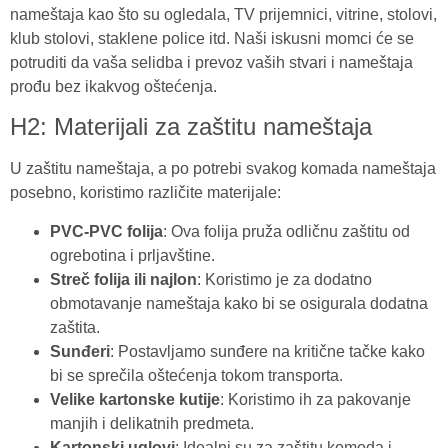
nameštaja kao što su ogledala, TV prijemnici, vitrine, stolovi,
klub stolovi, staklene police itd. Naši iskusni momci će se
potruditi da vaša selidba i prevoz vaših stvari i nameštaja
prođu bez ikakvog oštećenja.
H2: Materijali za zaštitu nameštaja
U zaštitu nameštaja, a po potrebi svakog komada nameštaja
posebno, koristimo različite materijale:
PVC-PVC folija
: Ova folija pruža odličnu zaštitu od
ogrebotina i prljavštine.
Streč folija ili najlon
: Koristimo je za dodatno
obmotavanje nameštaja kako bi se osigurala dodatna
zaštita.
Sunđeri
: Postavljamo sunđere na kritične tačke kako
bi se sprečila oštećenja tokom transporta.
Velike kartonske kutije
: Koristimo ih za pakovanje
manjih i delikatnih predmeta.
Kartonski uglovi
: Idealni su za zaštitu komoda i