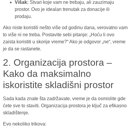
Višak:
Stvari koje vam ne trebaju, ali zauzimaju
prostor. Ovo je idealan trenutak za donacije ili
prodaju.
Ako niste koristili nešto više od godinu dana, verovatno vam
to više ni ne treba. Postavite sebi pitanje: „Hoću li ovo
zaista koristiti u skorije vreme?“ Ako je odgovor „ne“, vreme
je da se rastanete.
2. Organizacija prostora –
Kako da maksimalno
iskoristite skladišni prostor
Sada kada znate šta zadržavate, vreme je da osmislite gde
ćete sve to staviti. Organizacija prostora je ključ za efikasno
skladištenje.
Evo nekoliko trikova: