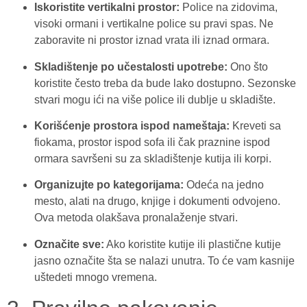
Iskoristite vertikalni prostor:
Police na zidovima,
visoki ormani i vertikalne police su pravi spas. Ne
zaboravite ni prostor iznad vrata ili iznad ormara.
Skladištenje po učestalosti upotrebe:
Ono što
koristite često treba da bude lako dostupno. Sezonske
stvari mogu ići na više police ili dublje u skladište.
Korišćenje prostora ispod nameštaja:
Kreveti sa
fiokama, prostor ispod sofa ili čak praznine ispod
ormara savršeni su za skladištenje kutija ili korpi.
Organizujte po kategorijama:
Odeća na jedno
mesto, alati na drugo, knjige i dokumenti odvojeno.
Ova metoda olakšava pronalaženje stvari.
Označite sve:
Ako koristite kutije ili plastične kutije
jasno označite šta se nalazi unutra. To će vam kasnije
uštedeti mnogo vremena.