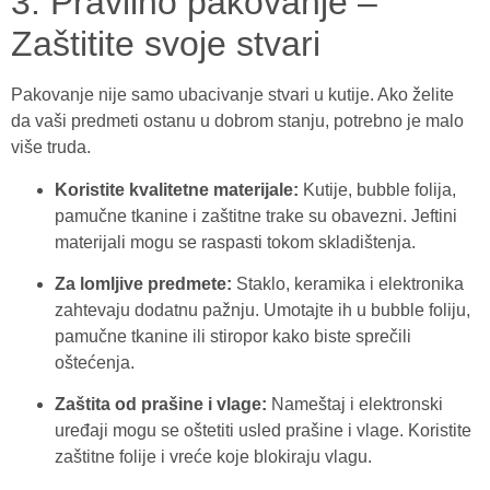
3. Pravilno pakovanje –
Zaštitite svoje stvari
Pakovanje nije samo ubacivanje stvari u kutije. Ako želite
da vaši predmeti ostanu u dobrom stanju, potrebno je malo
više truda.
Koristite kvalitetne materijale:
Kutije, bubble folija,
pamučne tkanine i zaštitne trake su obavezni. Jeftini
materijali mogu se raspasti tokom skladištenja.
Za lomljive predmete:
Staklo, keramika i elektronika
zahtevaju dodatnu pažnju. Umotajte ih u bubble foliju,
pamučne tkanine ili stiropor kako biste sprečili
oštećenja.
Zaštita od prašine i vlage:
Nameštaj i elektronski
uređaji mogu se oštetiti usled prašine i vlage. Koristite
zaštitne folije i vreće koje blokiraju vlagu.