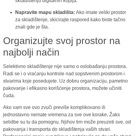
skladištenju digitalnih kopija.
Napravite mapu skladišta:
Ako imate veliki prostor
za skladištenje, skicirajte raspored kako biste tačno
znali gde je šta.
Organizujte svoj prostor na
najbolji način
Selektivno skladištenje nije samo o oslobađanju prostora.
Radi se i o vraćanju kontrole nad sopstvenim prostorom i
stvarima koje posedujete. Uz dobru organizaciju, pametno
pakovanje i efikasno korišćenje prostora, možete učiniti
čuda.
Ako vam sve ovo zvuči previše komplikovano ili
jednostavno nemate vremena za sve ove korake, Žaks
selidbe su tu da pomognu. Njihov tim može preuzeti sve, od
pakovanja i transporta do skladištenja vaših stvari.