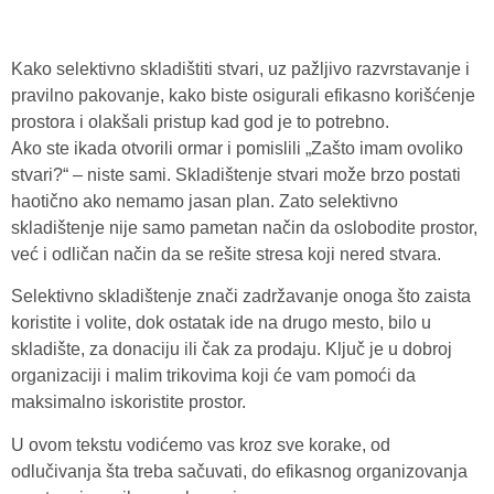
Kako selektivno skladištiti stvari, uz pažljivo razvrstavanje i
pravilno pakovanje, kako biste osigurali efikasno korišćenje
prostora i olakšali pristup kad god je to potrebno.
Ako ste ikada otvorili ormar i pomislili „Zašto imam ovoliko
stvari?“ – niste sami. Skladištenje stvari može brzo postati
haotično ako nemamo jasan plan. Zato selektivno
skladištenje nije samo pametan način da oslobodite prostor,
već i odličan način da se rešite stresa koji nered stvara.
Selektivno skladištenje znači zadržavanje onoga što zaista
koristite i volite, dok ostatak ide na drugo mesto, bilo u
skladište, za donaciju ili čak za prodaju. Ključ je u dobroj
organizaciji i malim trikovima koji će vam pomoći da
maksimalno iskoristite prostor.
U ovom tekstu vodićemo vas kroz sve korake, od
odlučivanja šta treba sačuvati, do efikasnog organizovanja